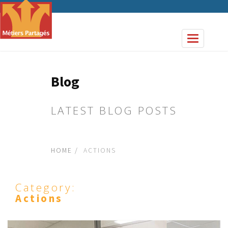
Panneau de gestion des cookies
Toggle nav
Blog
LATEST BLOG POSTS
HOME
ACTIONS
Category:
Actions