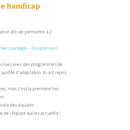
 de handicap
ation afin de permettre à 2
tiers partagés – Groupement
s recrues avec des programmes de
rapidité d’adaptation. Ils ont repris
es, mais c’est la première fois
on.
riale des équipes.
e de l’équipe qui les accueille !