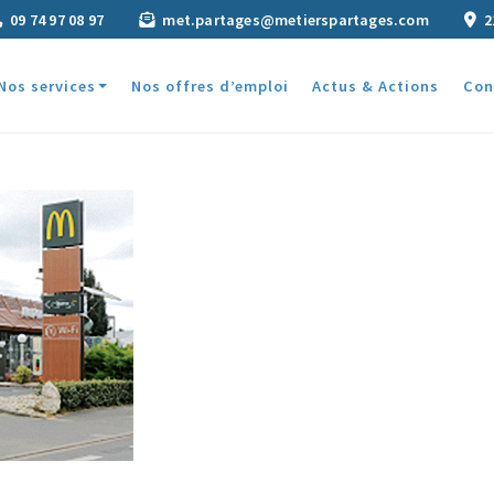
09 74 97 08 97
met.partages@metierspartages.com
2
Nos services
Nos offres d’emploi
Actus & Actions
Con