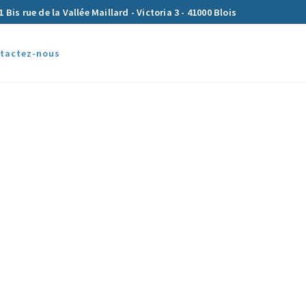
1 Bis rue de la Vallée Maillard - Victoria 3 - 41000 Blois
tactez-nous